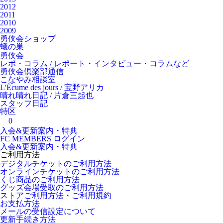
2012
2011
2010
2009
勇侠会ショップ
蟻の巣
勇侠会
レポ・コラム / レポート・インタビュー・コラムなど
勇侠会倶楽部通信
こなやみ相談室
L'Écume des jours / 宝野アリカ
晴れ晴れ日記 / 片倉三起也
スタッフ日記
特区
0
入会&更新案内・特典
FC MEMBERS ログイン
入会&更新案内・特典
ご利用方法
デジタルチケットのご利用方法
オンラインチケットのご利用方法
くじ商品のご利用方法
グッズ会場受取のご利用方法
ストアご利用方法・ご利用規約
お支払方法
メールの受信設定について
更新手続き方法