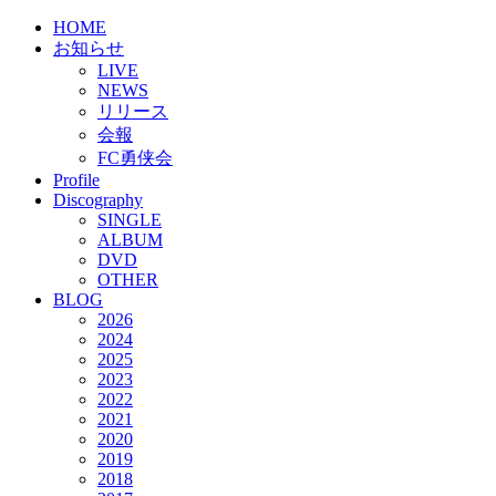
HOME
お知らせ
LIVE
NEWS
リリース
会報
FC勇侠会
Profile
Discography
SINGLE
ALBUM
DVD
OTHER
BLOG
2026
2024
2025
2023
2022
2021
2020
2019
2018