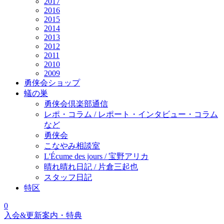
2017
2016
2015
2014
2013
2012
2011
2010
2009
勇侠会ショップ
蟻の巣
勇侠会倶楽部通信
レポ・コラム / レポート・インタビュー・コラム
など
勇侠会
こなやみ相談室
L'Écume des jours / 宝野アリカ
晴れ晴れ日記 / 片倉三起也
スタッフ日記
特区
0
入会&更新案内・特典